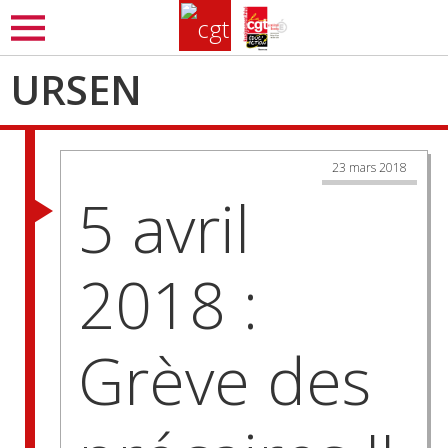
Aller
MENU
au
contenu
URSEN
principal
23 mars 2018
5 avril
2018 :
Grève des