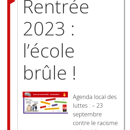
Rentrée
2023 :
l’école
brûle !
Agenda local des
luttes : – 23
septembre
contre le racisme