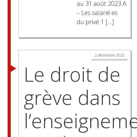
au 31 août 2023 A
– Les salarié·es
du privé 1 […]
Posts
2 décembre 2022
navigation
Le droit de
grève dans
l’enseignem