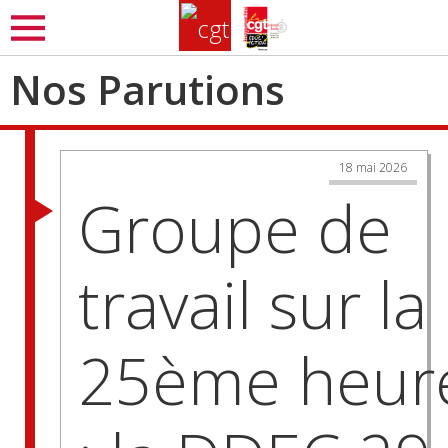
Aller
MENU
au
contenu
Nos Parutions
principal
18 mai 2026
Groupe de
travail sur la
25ème heur