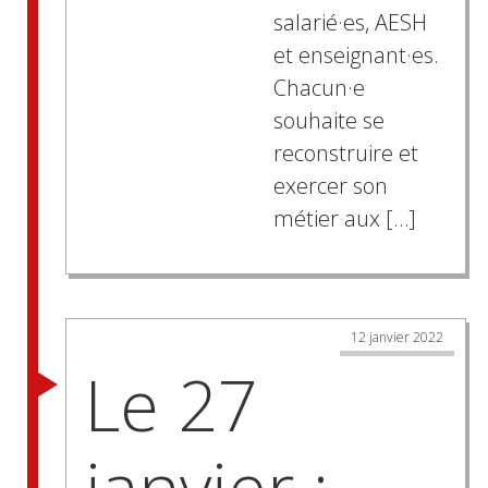
salarié·es, AESH
et enseignant·es.
Chacun·e
souhaite se
reconstruire et
exercer son
métier aux […]
12 janvier 2022
Le 27
janvier :