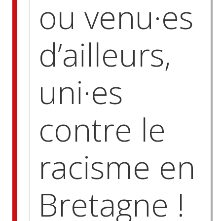
ou venu·es
d’ailleurs,
uni·es
contre le
racisme en
Bretagne !