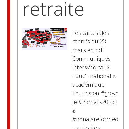
retraite
Les cartes des
manifs du 23
mars en pdf
Communiqués
intersyndicaux
Educ’ : national &
académique
Tou·tes en #greve
le #23mars2023 !
✊
#nonalareformed
esretraites ️