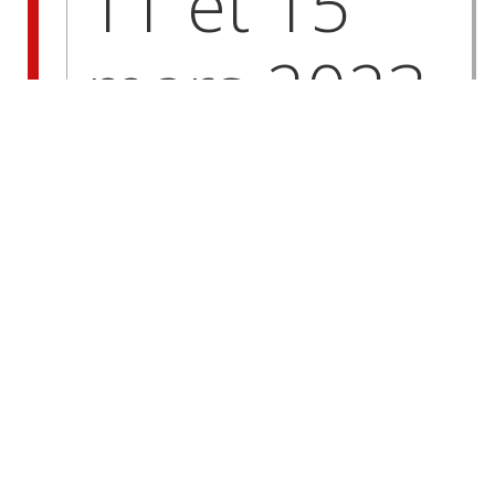
11 et 15
mars 2023
– On
continue
pour nos
retraites