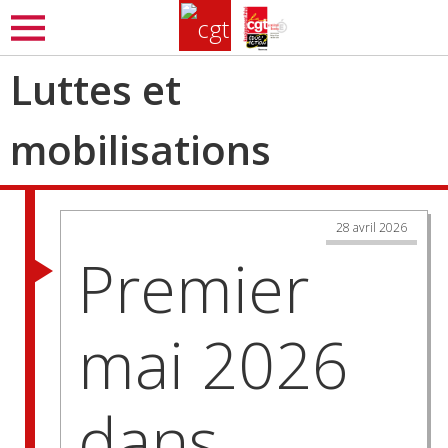
Aller
MENU
au
contenu
Luttes et
principal
mobilisations
28 avril 2026
Premier
mai 2026
dans