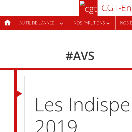
Aller
CGT-Ens
au
contenu
AU FIL DE L’ANNÉE …
NOS PARUTIONS
NOS D
principal
#
AVS
Les Indisp
2019