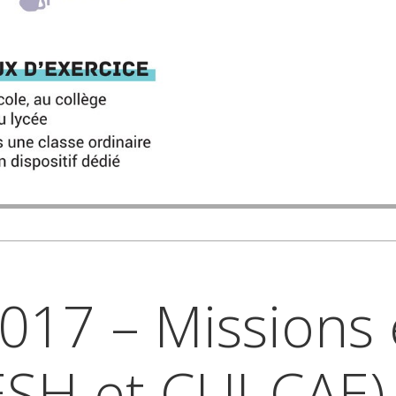
2017 – Missions e
ESH et CUI-CAE)