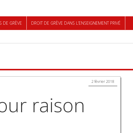
S DE GRÈVE
DROIT DE GRÈVE DANS L’ENSEIGNEMENT PRIVÉ
rche
2 février 2018
our raison