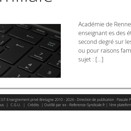
Académie de Rennes 
enseignant·es des é
second degré sur le
ou pour raisons fami
sujet : […]
GT-Enseignement privé Bretagne 2010 - 2026 - Direction de publication : Pascale P
bus
|
C.G.U.
|
Crédits
| Outillé par
ex - Reference-Syndicale.fr | 1ère platefor