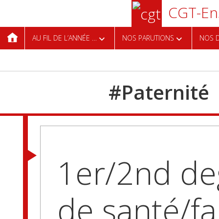
Aller
CGT-Ens
au
contenu
AU FIL DE L’ANNÉE …
NOS PARUTIONS
NOS D
principal
#
Paternité
1er/2nd de
de santé/fa