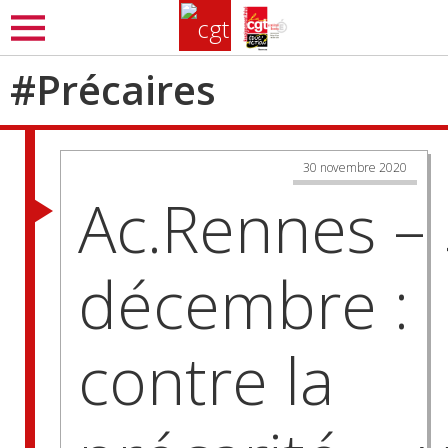
Aller
MENU
au
contenu
#
Précaires
principal
30 novembre 2020
Ac.Rennes –
décembre :
contre la