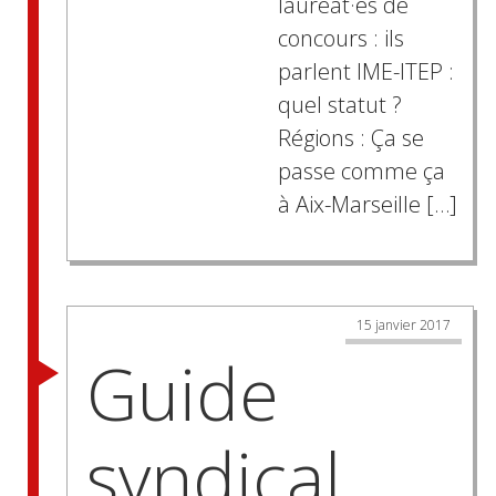
lauréat·es de
concours : ils
parlent IME-ITEP :
quel statut ?
Régions : Ça se
passe comme ça
à Aix-Marseille […]
15 janvier 2017
Guide
syndical