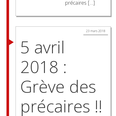
précaires […]
Posts
23 mars 2018
navigation
5 avril
2018 :
Grève des
précaires !!