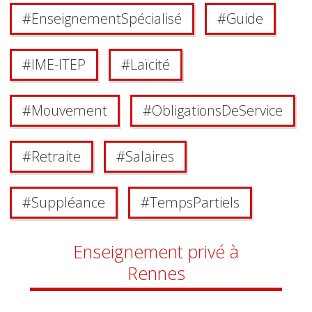
#
Enseignement Spécialisé
#
Guide
#
IME-ITEP
#
Laïcité
#
Mouvement
#
Obligations De Service
#
Retraite
#
Salaires
#
Suppléance
#
Temps Partiels
Enseignement privé à
Rennes