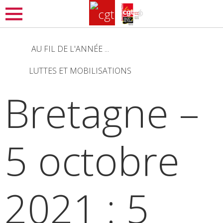
Aller
MENU
au
contenu
AU FIL DE L'ANNÉE ...
principal
LUTTES ET MOBILISATIONS
Bretagne –
5 octobre
2021 : 5