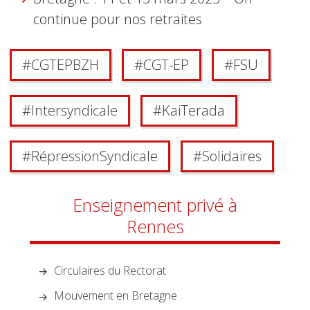
continue pour nos retraites
#
CGT EP BZH
#
CGT-EP
#
FSU
#
Intersyndicale
#
Kai Terada
#
Répression Syndicale
#
Solidaires
Enseignement privé à
Rennes
Circulaires du Rectorat
Mouvement en Bretagne