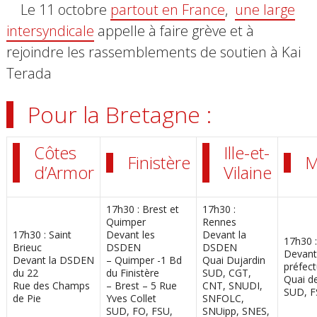
Le 11 octobre
partout en France
,
une large
intersyndicale
appelle à faire grève et à
rejoindre les rassemblements de soutien à Kai
Terada
Pour la Bretagne :
Côtes
Ille-et-
Finistère
M
d’Armor
Vilaine
17h30 : Brest et
17h30 :
Quimper
Rennes
17h30 : Saint
Devant les
Devant la
17h30 :
Brieuc
DSDEN
DSDEN
Devant
Devant la DSDEN
– Quimper -1 Bd
Quai Dujardin
préfect
du 22
du Finistère
SUD, CGT,
Quai d
Rue des Champs
– Brest – 5 Rue
CNT, SNUDI,
SUD, F
de Pie
Yves Collet
SNFOLC,
SUD, FO, FSU,
SNUipp, SNES,