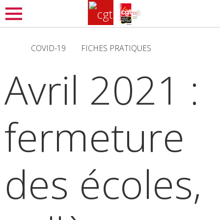
Aller
MENU
au
contenu
COVID-19
FICHES PRATIQUES
principal
Avril 2021 :
fermeture
des écoles,