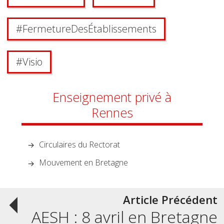
#
Fermeture Des Établissements
#
Visio
Enseignement privé à
Rennes
Circulaires du Rectorat
Mouvement en Bretagne
Post
Article Précédent
AESH : 8 avril en Bretagne